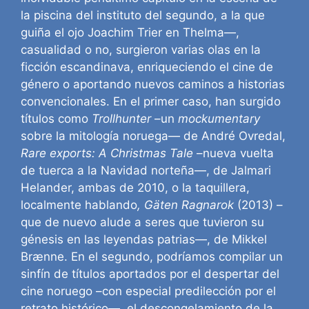
la piscina del instituto del segundo, a la que
guiña el ojo Joachim Trier en Thelma—,
casualidad o no, surgieron varias olas en la
ficción escandinava, enriqueciendo el cine de
género o aportando nuevos caminos a historias
convencionales. En el primer caso, han surgido
títulos como
Trollhunter
–un
mockumentary
sobre la mitología noruega— de André Ovredal,
Rare exports: A Christmas Tale
–nueva vuelta
de tuerca a la Navidad norteña—, de Jalmari
Helander, ambas de 2010, o la taquillera,
localmente hablando
, Gäten Ragnarok
(2013) –
que de nuevo alude a seres que tuvieron su
génesis en las leyendas patrias—, de Mikkel
Brænne. En el segundo, podríamos compilar un
sinfín de títulos aportados por el despertar del
cine noruego –con especial predilección por el
retrato histórico—, el descongelamiento de la