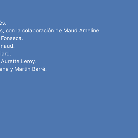
ès.
ès, con la colaboración de Maud Ameline.
 Fonseca.
inaud.
iard.
Aurette Leroy.
ne y Martin Barré.