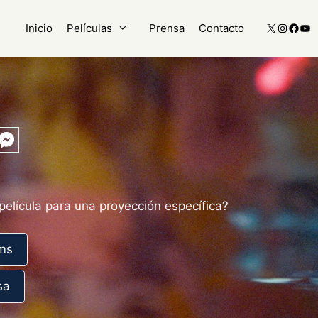
X
Instagr
Face
Yo
Inicio
Películas
Prensa
Contacto
 película para una proyección específica?
lms
sa