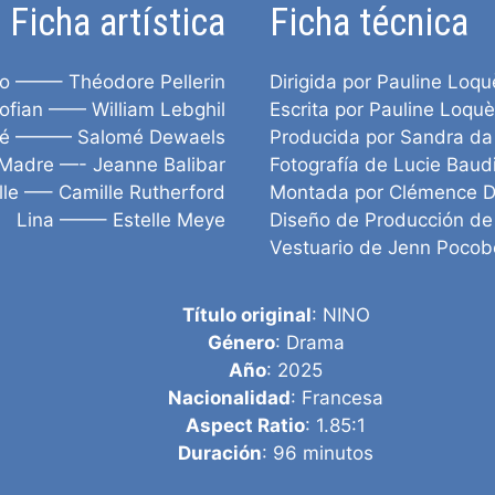
Ficha artística
Ficha técnica
o ——– Théodore Pellerin
Dirigida por Pauline Loqu
ofian —— William Lebghil
Escrita por Pauline Loqu
é ——— Salomé Dewaels
Producida por Sandra da
Madre —- Jeanne Balibar
Fotografía de Lucie Baud
lle —– Camille Rutherford
Montada por Clémence D
Lina ——– Estelle Meye
Diseño de Producción de 
Vestuario de Jenn Pocobe
Título original
: NINO
Género
: Drama
Año
: 2025
Nacionalidad
: Francesa
Aspect Ratio
: 1.85:1
Duración
: 96 minutos