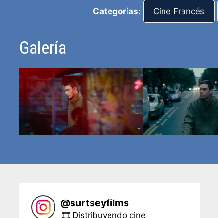
Categorías
:
Cine Francés
Galería
@
surtseyfilms
🎞 Distribuyendo cine