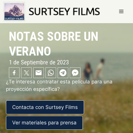
Saltar
al
contenido
Menú
NOTAS SOBRE UN
VERANO
1 de Septiembre de 2023
¿Te interesa contratar esta película para una
proyección específica?
Contacta con Surtsey Films
Ver materiales para prensa