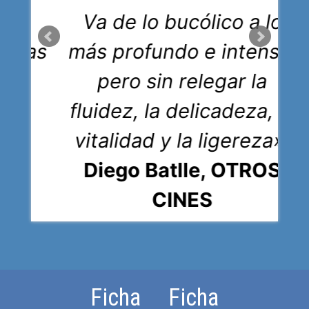
Va de lo bucólico a lo
as las
más profundo e intenso,
pero sin relegar la
so,
fluidez, la delicadeza, la
EE
vitalidad y la ligereza».
Diego Batlle, OTROS
CINES
Ficha
Ficha