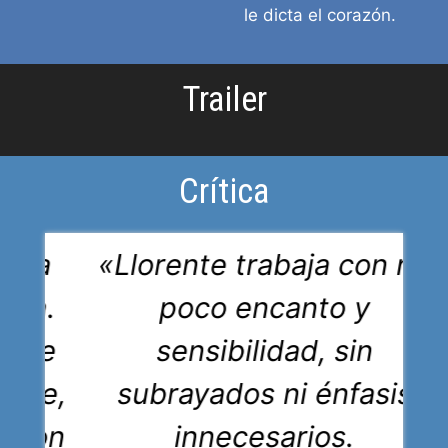
le dicta el corazón.
Trailer
Crítica
ista
«Llorente trabaja con no
ica.
poco encanto y
rime
sensibilidad, sin
naje,
subrayados ni énfasis
e con
innecesarios.