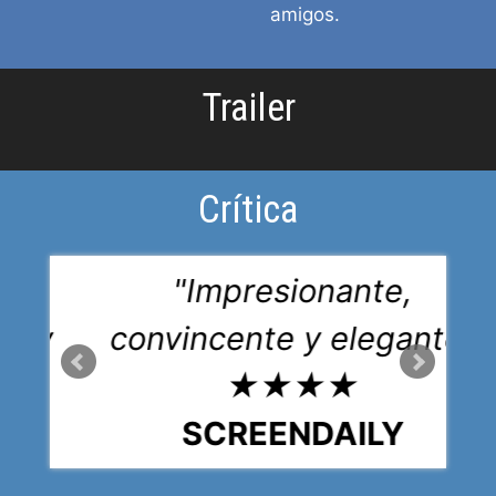
amigos.
Trailer
Crítica
al.
"Impresionante,
sa y
convincente y elegante"
★★
★★★★
T
SCREENDAILY