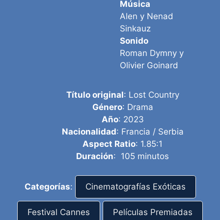
Música
Alen y Nenad
Sinkauz
Sonido
Roman Dymny y
Olivier Goinard
Título original
: Lost Country
Género
: Drama
Año
: 2023
Nacionalidad
: Francia / Serbia
Aspect Ratio
: 1.85:1
Duración
: 105 minutos
Categorías
:
Cinematografías Exóticas
Festival Cannes
Películas Premiadas