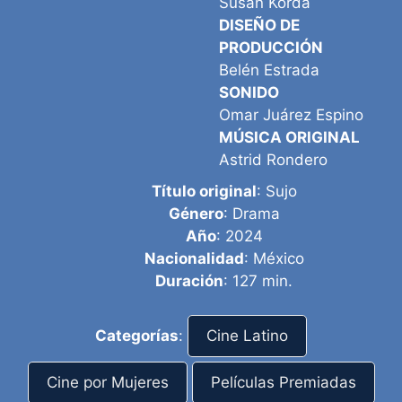
Susan Korda
DISEÑO DE
PRODUCCIÓN
Belén Estrada
SONIDO
Omar Juárez Espino
MÚSICA ORIGINAL
Astrid Rondero
Título original
: Sujo
Género
: Drama
Año
: 2024
Nacionalidad
: México
Duración
: 127 min.
Categorías
:
Cine Latino
Cine por Mujeres
Películas Premiadas