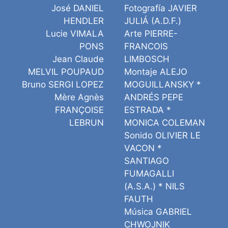
José DANIEL
Fotografía JAVIER
HENDLER
JULIÁ (A.D.F.)
Lucie VIMALA
Arte PIERRE-
PONS
FRANCOIS
Jean Claude
LIMBOSCH
MELVIL POUPAUD
Montaje ALEJO
Bruno SERGI LOPEZ
MOGUILLANSKY *
Mère Agnès
ANDRÉS PEPE
FRANÇOISE
ESTRADA *
LEBRUN
MONICA COLEMAN
Sonido OLIVIER LE
VACON *
SANTIAGO
FUMAGALLI
(A.S.A.) * NILS
FAUTH
Música GABRIEL
CHWOJNIK