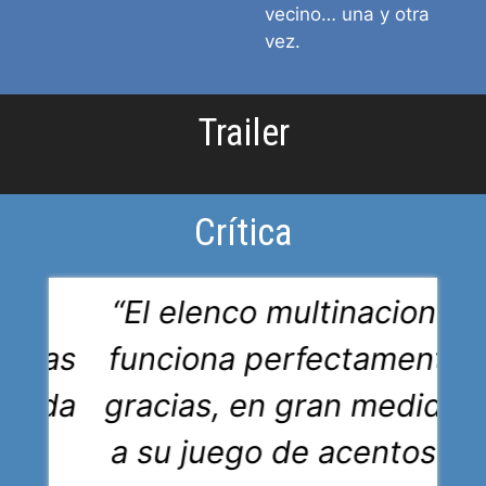
vecino… una y otra
vez.
Trailer
Crítica
“El elenco multinacional
de las
funciona perfectamente
n vida
gracias, en gran medida,
a al
a su juego de acentos y