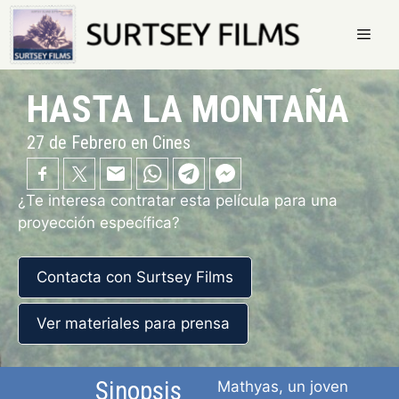
Saltar
al
contenido
Menú
HASTA LA MONTAÑA
27 de Febrero en Cines
¿Te interesa contratar esta película para una
proyección específica?
Contacta con Surtsey Films
Ver materiales para prensa
Sinopsis
Mathyas, un joven