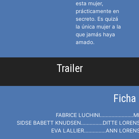
esta mujer,
prácticamente en
secreto. Es quizá
la única mujer a la
que jamás haya
amado.
Trailer
Ficha 
FABRICE LUCHINI…………………..MI
SIDSE BABETT KNUDSEN……………DITTE LOREN
EVA LALLIER……………ANN LOREN