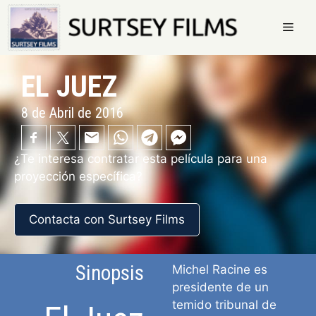
Saltar
al
contenido
Menú
EL JUEZ
8 de Abril de 2016
¿Te interesa contratar esta película para una
proyección específica?
Contacta con Surtsey Films
Sinopsis
Michel Racine es
presidente de un
temido tribunal de