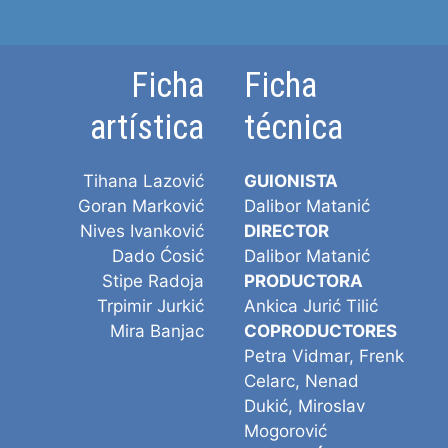
Ficha
Ficha
artística
técnica
Tihana Lazović
GUIONISTA
Goran Marković
Dalibor Matanić
Nives Ivanković
DIRECTOR
Dado Ćosić
Dalibor Matanić
Stipe Radoja
PRODUCTORA
Trpimir Jurkić
Ankica Jurić Tilić
Mira Banjac
COPRODUCTORES
Petra Vidmar, Frenk
Celarc, Nenad
Dukić, Miroslav
Mogorović