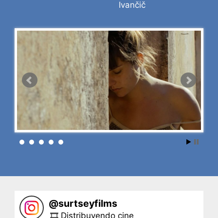
Ivančič
@
surtseyfilms
🎞 Distribuyendo cine