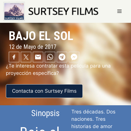
Saltar
al
contenido
Menú
BAJO EL SOL
12 de Mayo de 2017
¿Te interesa contratar esta película para una
proyección específica?
Contacta con Surtsey Films
Sinopsis
Tres décadas. Dos
naciones. Tres
historias de amor