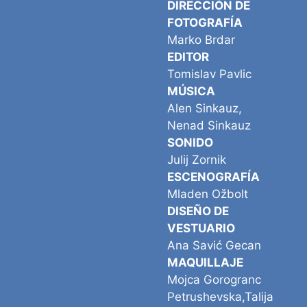
DIRECCIÓN DE
FOTOGRAFÍA
Marko Brdar
EDITOR
Tomislav Pavlic
MÚSICA
Alen Sinkauz,
Nenad Sinkauz
SONIDO
Julij Zornik
ESCENOGRAFÍA
Mladen Ožbolt
DISEÑO DE
VESTUARIO
Ana Savić Gecan
MAQUILLAJE
Mojca Gorogranc
Petrushevska,Talija