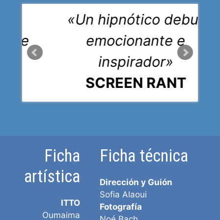
ma
«Un hipnótico debut
nte
emocionante e
inspirador»
SCREEN RANT
Ficha
Ficha técnica
artística
Dirección y Guión
Sofia Alaoui
ITTO
Fotografía
Oumaima
Noé Bach